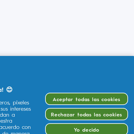
a! 😊
Aceptar todas las cookies
ros, píxeles
sus intereses
Rechazar todas las cookies
udan a
estra
e acuerdo con
Yo decido
s de manera